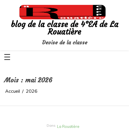
Aller
au
contenu
blog de la classe de 4°EA de La
Rouatière
Devise de la classe
Mois :
mai 2026
Accueil
2026
Dans
La Rouatière